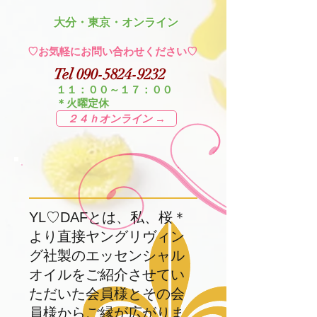
​大分・東京・オンライン
​♡お気軽にお問い合わせください♡
Tel
090-5824-9232
１１：００～１７：００
＊火曜定休
２４ｈオンライン →
YL♡DAFとは、私、桜＊
より直接ヤングリヴィン
グ社製のエッセンシャル
オイルをご紹介させてい
ただいた会員様とその会
員様からご縁が広がりま