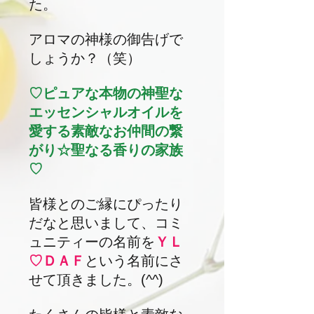
た。
​アロマの神様の御告げで
しょうか？（笑）
♡ピュアな本物の神聖な
エッセンシャルオイルを
愛する素敵なお仲間の繋
がり☆聖なる香りの家族
♡
皆様とのご縁にぴったり
だなと思いまして、コミ
ュニティーの名前を
ＹＬ
♡ＤＡＦ
という名前にさ
せて頂きました。(^^)