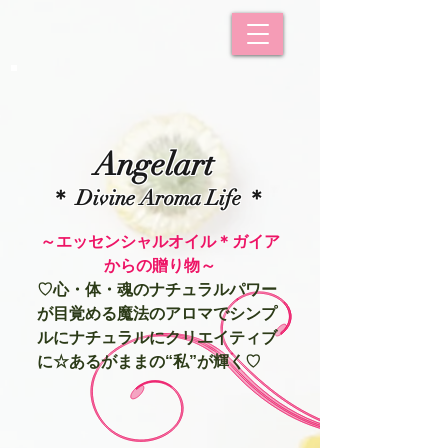
Angelart
＊ Divine Aroma Life ＊
​～エッセンシャルオイル＊ガイア
からの贈り物～
♡心・体・魂のナチュラルパワー
が目覚める魔法のアロマでシンプ
ルにナチュラルにクリエイティブ
に☆あるがままの“私”が輝く♡