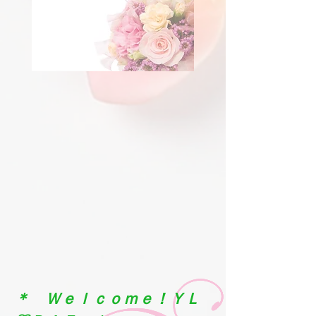
​＊ Ｗｅｌｃｏｍｅ！ＹＬ