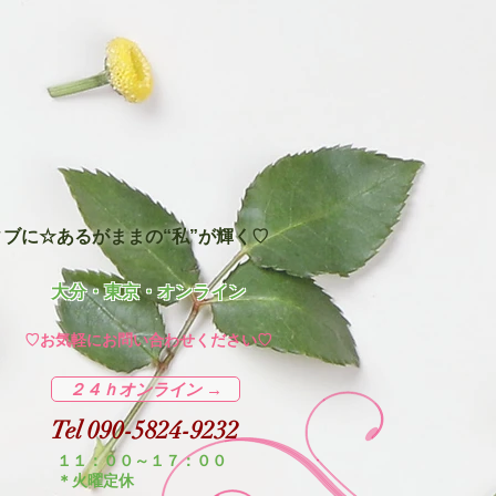
ブに☆あるがままの“私”が輝く♡
​大分・東京・オンライン
＊
​♡お気軽にお問い合わせください♡
２４ｈオンライン →
Tel 090-5824-9232
１１：００～１７：００
＊火曜定休