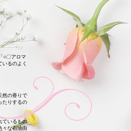
「○〇アロマ
ているのよく
天然の香りで
ったりするの
れているもの
色々な石油由