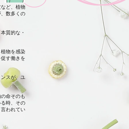
皮など、植物
が、数多くの
。
「本質的な・
、植物を感染
を促す働きを
ランスが、ユ
物の命そのも
いる時、その
と言われてい