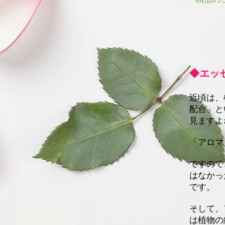
◆エッ
近頃は、
配合」
と
見ますよ
「アロマ
ですので
はなかっ
です。
そして、
は植物の