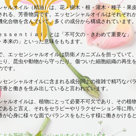
シャルオイル（精油）は、花・樹木・根・灌木・種子・果
される、芳香物質です。エッセンシャルオイルはそれぞれ
機化合物を含んでいて、多くの成分から構成されています
ｅｓｓｅｎｔｉａｌ」とは「不可欠の・きわめて重要な」
・本来の」といった意味をもちます。
で、エッセンシャルオイルは防衛メカニズムを担っていて
たり、昆虫や動物から守ったり、傷ついた細胞組織の再生
のです。
ッセンシャルオイルに含まれる成分同士の複雑で精巧なバ
芳香と働きを生み出していると言われています。
シャルオイルは、植物にとって必要不可欠であり、その植
であると言え、それをセラピーやリラクゼーション等に用
香が
心身に様々な面でバランスをもたらす様に働きかける
ことを英語でエッセンシャルオイルと言います。