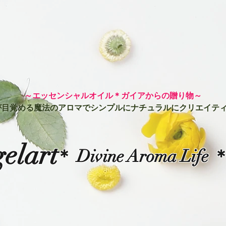
​～エッセンシャルオイル＊ガイアからの贈り物～
目覚める魔法のアロマでシンプルにナチュラルにクリエイティ
elart
＊ Divine Aroma Life 