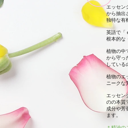
エッセン
から抽出
独特な有
英語で「
根本的な
植物の中
から守っ
している
植物のエ
ニークな
エッセン
のの本質
成分や芳
ます。
＊精油の