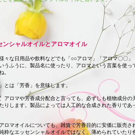
センシャルオイルとアロマオイル
様々な日用品や飲料などでも「○○アロマ」
「アロマ〇〇」
いうふうに、製品名に使ったり、アロマという言葉を使っ
ね。
」とは「芳香」を意味します。
、アロマや芳香成分配合と言っても、必ずしも植物成分の
たりします。製品によっては人工的な合成された香りであ
アロマオイルについても、雑貨で芳香目的に安価に販売さ
純粋なエッセンシャルオイルではなく、薄められていたり