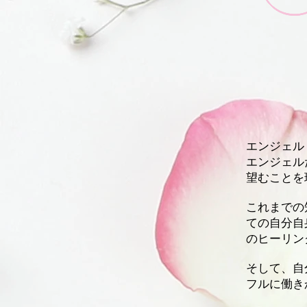
エ
ンジェル
エンジェル
望むことを
これまでの
ての自分自
のヒーリン
そして、自
フルに働き