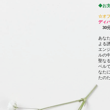
◆お
☆オ
ディ
30
​あ
よる
エン
ルの
聖な
ベル
なた
たの