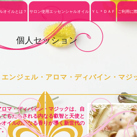
ルオイルとは？
サロン使用エッセンシャルオイル
ＹＬ＊ＤＡＦ
ご利用に
個人セッション
​エンジェル・アロマ・ディバイン・マジ
アロマ・ディバイン・マジックは、自
してもたらされる内なる叡智と天使と
ルオイルの聖なる香りが導く新世代の
す。