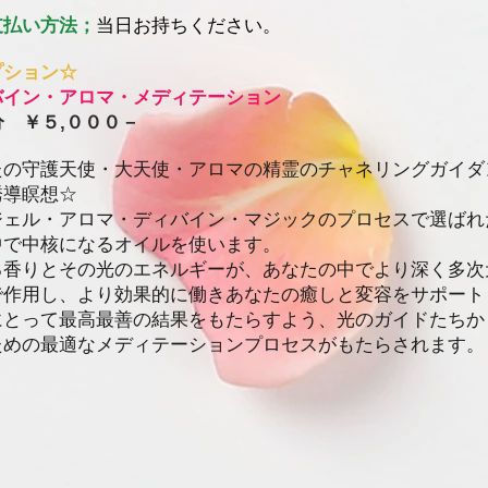
支払い方法；
当日お持ちください。
プション☆
バイン・アロマ・メディテーション
分 ￥５,０００－
なたの守護天使・大天使・アロマの精霊のチャネリングガイダ
誘導瞑想☆
ジェル・アロマ・ディバイン・マジックのプロセスで選ばれ
中で中核になるオイルを使います。
る香りとその光のエネルギーが、あなたの中でより深く多次
で作用し、より効果的に働きあなたの癒しと変容をサポート
にとって最高最善の結果をもたらすよう、光のガイドたちか
ための最適なメディテーションプロセスがもたらされます。