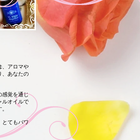
は、アロマや
り、あなたの
の感覚を通じ
ャルオイルで
す。
、とてもパワ