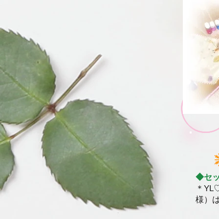
大
◆
セ
＊YL
様）は