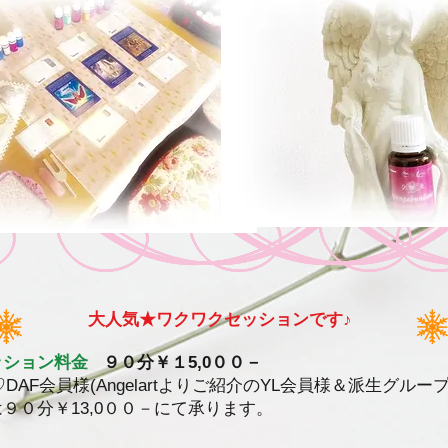
人気★ワクワクセッションです♪
ッション料金
９０分￥１5,0００－
♡DAF会員様(Angelartよりご紹介のYL会員様＆派生グルー
９０分￥13,0００－にて承ります。