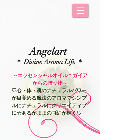
Angelart
＊ Divine Aroma Life ＊
​～エッセンシャルオイル＊ガイア
からの贈り物～
♡心・体・魂のナチュラルパワー
が目覚める魔法のアロマでシンプ
ルにナチュラルにクリエイティブ
に☆あるがままの“私”が輝く♡