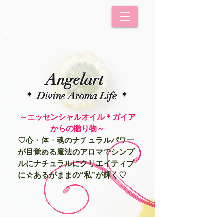
Angelart
＊ Divine Aroma Life ＊
​～エッセンシャルオイル＊ガイア
からの贈り物～
♡心・体・魂のナチュラルパワー
が目覚める魔法のアロマでシンプ
ルにナチュラルにクリエイティブ
に☆あるがままの“私”が輝く♡