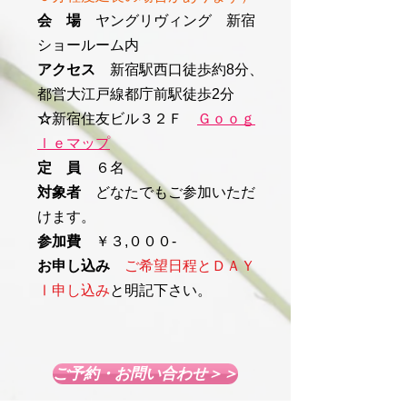
会 場
ヤングリヴィング 新宿
ショールーム内
アクセス
新宿駅西口徒歩約8分、
都営大江戸線都庁前駅徒歩2分
☆
新宿住友ビル３２Ｆ
Ｇｏｏｇ
ｌｅマップ
定 員
６名
対象者
どなたでもご参加いただ
けます。
参加費
￥３,０００-
お申し込み
ご希望日程とＤＡＹ
Ⅰ申し込み
と明記下さい。
ご予約・お問い合わせ＞＞