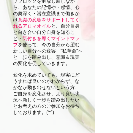
ブブロックを解放し癒しなが
ら、あなたの記憶や・感情、心
の奥深く・潜在意識まで働きか
け
意識の変容をサポートしてく
れるアロマオイル
と、自分自身
と向き合い自分自身を知るこ
と・
気付きを導くマインドマッ
プ
を使って、今の自分から望む
新しい自分への変容 ”私革命”へ
と一歩を踏み出し、意識＆現実
の変化を促していきます。
変化を求めていても、現実にど
うすれば良いのかわからず、な
かなか動き出せないという方、
ご自身を変化させ、より良い状
況へ新しく一歩を踏み出したい
とお考えの方のご参加をお待ち
しております。(^^)